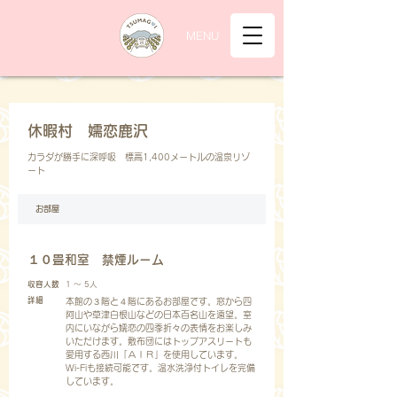
MENU
休暇村 嬬恋鹿沢
カラダが勝手に深呼吸 標高1,400メートルの温泉リゾ
ート
お部屋
１０畳和室 禁煙ルーム
収容人数
1 ～ 5人
詳細
本館の３階と４階にあるお部屋です。窓から四
阿山や草津白根山などの日本百名山を遠望。室
内にいながら嬬恋の四季折々の表情をお楽しみ
いただけます。敷布団にはトップアスリートも
愛用する西川「ＡＩＲ」を使用しています。
Wi-Fiも接続可能です。温水洗浄付トイレを完備
しています。