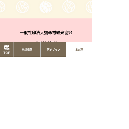
一般社団法人嬬恋村観光協会
〒377-1524
710-136
群馬県吾妻郡嬬恋村鎌原
施設情報
宿泊プラン
お部屋
TOP
窓口営業時間
8:30～17:00
_
年末年始(12/29〜1/3)を除き年中無休
(
0279-97-3721
観光案内)
(
080-9982-3817
事務局)
info@tsumagoi-kankou.jp